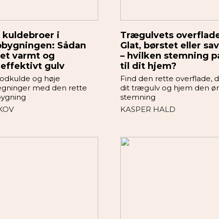
kuldebroer i
Trægulvets overflade
pbygningen: Sådan
Glat, børstet eller sa
 et varmt og
– hvilken stemning p
effektivt gulv
til dit hjem?
 fodkulde og høje
Find den rette overflade, d
gninger med den rette
dit trægulv og hjem den 
ygning
stemning
SKOV
KASPER HALD