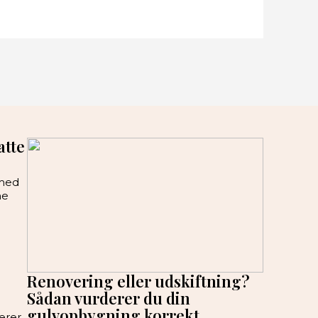
atte
 med
me
Renovering eller udskiftning?
Sådan vurderer du din
gulvopbygning korrekt
erer