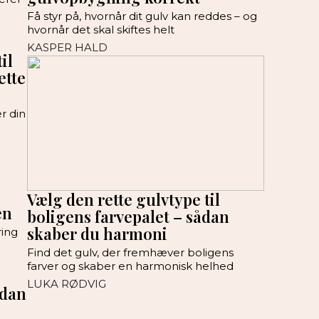
Få styr på, hvornår dit gulv kan reddes – og
hvornår det skal skiftes helt
KASPER HALD
il
ette
r din
Vælg den rette gulvtype til
en
boligens farvepalet – sådan
skaber du harmoni
ring
Find det gulv, der fremhæver boligens
farver og skaber en harmonisk helhed
LUKA RØDVIG
ådan