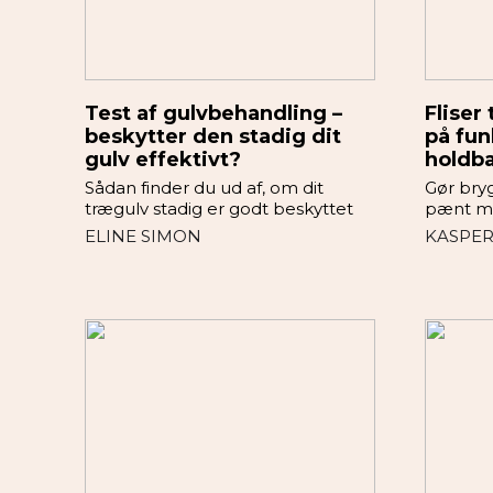
Test af gulvbehandling –
Fliser
beskytter den stadig dit
på fun
gulv effektivt?
holdb
Sådan finder du ud af, om dit
Gør bry
trægulv stadig er godt beskyttet
pænt me
ELINE SIMON
KASPER