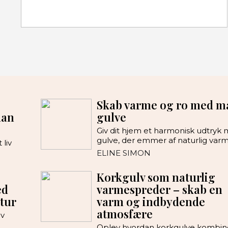
Skab varme og ro med m
dan
gulve
Giv dit hjem et harmonisk udtryk
gulve, der emmer af naturlig var
liv
ELINE SIMON
Korkgulv som naturlig
ed
varmespreder – skab en
tur
varm og indbydende
atmosfære
lv
Oplev hvordan korkgulve kombin