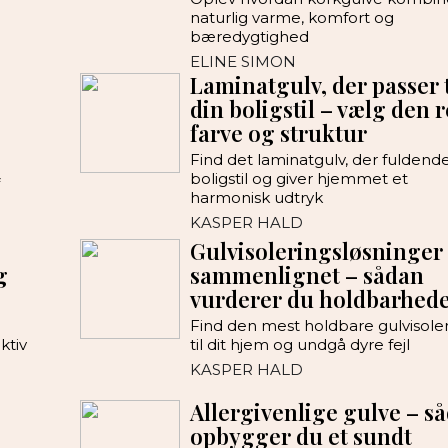
naturlig varme, komfort og
bæredygtighed
ELINE SIMON
Laminatgulv, der passer t
din boligstil – vælg den r
farve og struktur
Find det laminatgulv, der fuldende
boligstil og giver hjemmet et
harmonisk udtryk
KASPER HALD
Gulvisoleringsløsninger
g
sammenlignet – sådan
vurderer du holdbarhed
Find den mest holdbare gulvisole
ktiv
til dit hjem og undgå dyre fejl
KASPER HALD
Allergivenlige gulve – s
opbygger du et sundt