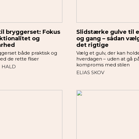
 til bryggerset: Fokus
Slidstærke gulve til 
ktionalitet og
og gang – sådan væl
arhed
det rigtige
ggerset både praktisk og
Vælg et gulv, der kan holde 
d de rette fliser
hverdagen – uden at gå p
kompromis med stilen
 HALD
ELIAS SKOV