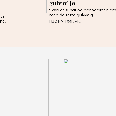
gulvmiljø
Skab et sundt og behageligt hje
med de rette gulvvalg
 i
ne,
BJØRN RØDVIG