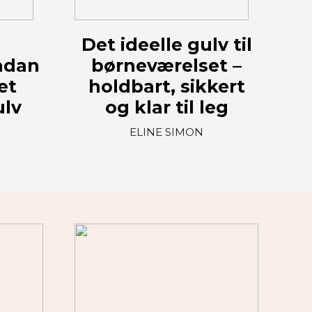
Det ideelle gulv til
ådan
børneværelset –
et
holdbart, sikkert
ulv
og klar til leg
ELINE SIMON