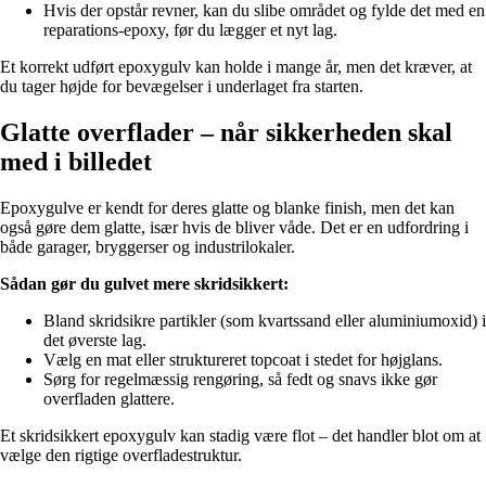
Hvis der opstår revner, kan du slibe området og fylde det med en
reparations-epoxy, før du lægger et nyt lag.
Et korrekt udført epoxygulv kan holde i mange år, men det kræver, at
du tager højde for bevægelser i underlaget fra starten.
Glatte overflader – når sikkerheden skal
med i billedet
Epoxygulve er kendt for deres glatte og blanke finish, men det kan
også gøre dem glatte, især hvis de bliver våde. Det er en udfordring i
både garager, bryggerser og industrilokaler.
Sådan gør du gulvet mere skridsikkert:
Bland skridsikre partikler (som kvartssand eller aluminiumoxid) i
det øverste lag.
Vælg en mat eller struktureret topcoat i stedet for højglans.
Sørg for regelmæssig rengøring, så fedt og snavs ikke gør
overfladen glattere.
Et skridsikkert epoxygulv kan stadig være flot – det handler blot om at
vælge den rigtige overfladestruktur.