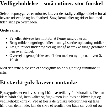
Vedligeholdelse – små rutiner, stor forskel
Selvom epoxygulve er robuste, kræver de stadig vedligeholdelse for at
bevare udseende og holdbarhed. Støv, kemikalier og ridser kan med
tiden slide på overfladen.
Gode vaner:
Fej eller støvsug jævnligt for at fjerne sand og grus.
Brug milde rengøringsmidler – undgå stærke opløsningsmidler.
Læg filtpuder under møbler og undgå at trække tunge genstande
hen over gulvet.
Overvej at genopfriske overfladen med en ny topcoat hvert 5.–
10. år.
Med den rette pleje kan et epoxygulv holde sig flot og funktionelt i
årtier.
Et stærkt gulv kræver omtanke
Epoxygulve er en investering i både æstetik og funktionalitet. De kan
klare hårdt slid, kemikalier og fugt – men kun hvis de bliver lagt og
vedligeholdt korrekt. Ved at forstå de typiske udfordringer og tage
hånd om dem i tide, kan du sikre et resultat, der både ser godt ud og