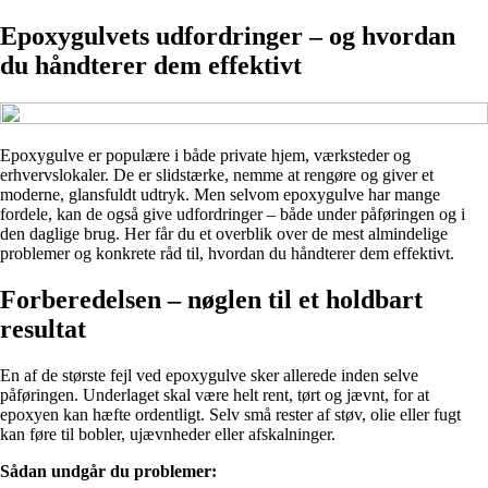
Epoxygulvets udfordringer – og hvordan
du håndterer dem effektivt
Epoxygulve er populære i både private hjem, værksteder og
erhvervslokaler. De er slidstærke, nemme at rengøre og giver et
moderne, glansfuldt udtryk. Men selvom epoxygulve har mange
fordele, kan de også give udfordringer – både under påføringen og i
den daglige brug. Her får du et overblik over de mest almindelige
problemer og konkrete råd til, hvordan du håndterer dem effektivt.
Forberedelsen – nøglen til et holdbart
resultat
En af de største fejl ved epoxygulve sker allerede inden selve
påføringen. Underlaget skal være helt rent, tørt og jævnt, for at
epoxyen kan hæfte ordentligt. Selv små rester af støv, olie eller fugt
kan føre til bobler, ujævnheder eller afskalninger.
Sådan undgår du problemer: