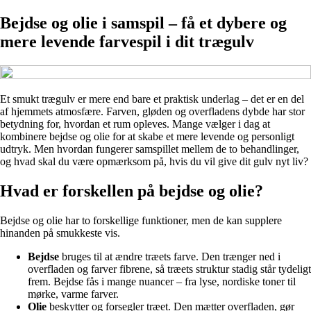
Bejdse og olie i samspil – få et dybere og
mere levende farvespil i dit trægulv
Et smukt trægulv er mere end bare et praktisk underlag – det er en del
af hjemmets atmosfære. Farven, gløden og overfladens dybde har stor
betydning for, hvordan et rum opleves. Mange vælger i dag at
kombinere bejdse og olie for at skabe et mere levende og personligt
udtryk. Men hvordan fungerer samspillet mellem de to behandlinger,
og hvad skal du være opmærksom på, hvis du vil give dit gulv nyt liv?
Hvad er forskellen på bejdse og olie?
Bejdse og olie har to forskellige funktioner, men de kan supplere
hinanden på smukkeste vis.
Bejdse
bruges til at ændre træets farve. Den trænger ned i
overfladen og farver fibrene, så træets struktur stadig står tydeligt
frem. Bejdse fås i mange nuancer – fra lyse, nordiske toner til
mørke, varme farver.
Olie
beskytter og forsegler træet. Den mætter overfladen, gør