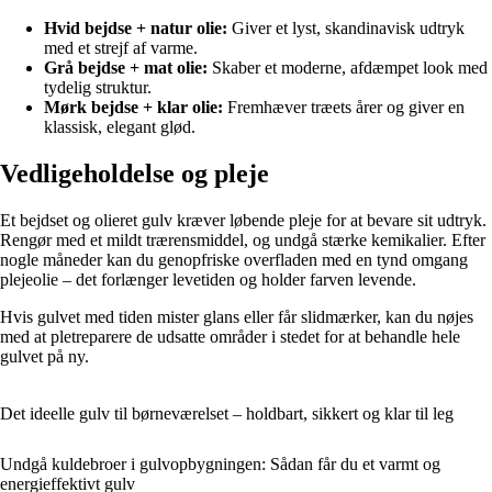
Hvid bejdse + natur olie:
Giver et lyst, skandinavisk udtryk
med et strejf af varme.
Grå bejdse + mat olie:
Skaber et moderne, afdæmpet look med
tydelig struktur.
Mørk bejdse + klar olie:
Fremhæver træets årer og giver en
klassisk, elegant glød.
Vedligeholdelse og pleje
Et bejdset og olieret gulv kræver løbende pleje for at bevare sit udtryk.
Rengør med et mildt trærensmiddel, og undgå stærke kemikalier. Efter
nogle måneder kan du genopfriske overfladen med en tynd omgang
plejeolie – det forlænger levetiden og holder farven levende.
Hvis gulvet med tiden mister glans eller får slidmærker, kan du nøjes
med at pletreparere de udsatte områder i stedet for at behandle hele
gulvet på ny.
Det ideelle gulv til børneværelset – holdbart, sikkert og klar til leg
Undgå kuldebroer i gulvopbygningen: Sådan får du et varmt og
energieffektivt gulv