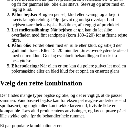
og fri for gammel lak, olie eller snavs. Støvsug og aftør med en
fugtig klud.
Påfør bejdse:
Brug en pensel, klud eller svamp, og arbejd i
træets længderetning. Påfør jævnt og undgå overlap. Lad
bejdsen tørre helt – typisk 6–8 timer, afhængigt af produktet.
Let mellemslibning:
Når bejdsen er tør, kan du let slibe
overfladen med fint sandpapir (korn 180–220) for at fjerne rejste
fibre.
Påfør olie:
Fordel olien med en rulle eller klud, og arbejd den
godt ind i træet. Efter 15–20 minutter tørres overskydende olie af
med en ren klud. Gentag eventuelt behandlingen for ekstra
beskyttelse.
Efterpolering:
Når olien er tør, kan du polere gulvet let med en
polermaskine eller en blød klud for at opnå en ensartet glans.
Vælg den rette kombination
Der findes mange typer bejdse og olie, og det er vigtigt, at de passer
sammen. Vandbaseret bejdse kan for eksempel reagere anderledes end
spritbaseret, og nogle olier kan trække farven ud, hvis de ikke er
kompatible. Læs altid producentens anvisninger, og lav en prøve på et
lille stykke gulv, før du behandler hele rummet.
Et par populære kombinationer er: