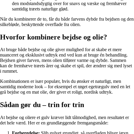
den modstandsdygtig over for snavs og væske og fremhæver
samtidig træets naturlige glød.
Når du kombinerer de to, får du både farvens dybde fra bejdsen og den
silkebløde, beskyttende overflade fra olien.
Hvorfor kombinere bejdse og olie?
At bruge både bejdse og olie giver mulighed for at skabe et mere
nuanceret og eksklusivt udtryk end ved kun at bruge én behandling.
Bejdsen giver farven, mens olien tilfører varme og dybde. Sammen
kan de fremhæve træets årer og skabe et spil, der ændrer sig med lyset
i rummet.
Kombinationen er især populær, hvis du ønsker et naturligt, men
samtidig moderne look – for eksempel et røget egetrægulv med en let
grå bejdse og en mat olie, der giver et roligt, nordisk udtryk.
Sådan gør du – trin for trin
At bejdse og oliere et gulv kræver lidt tålmodighed, men resultatet er
det hele værd. Her er en grundlæggende fremgangsmåde:
Forberedelse:
Slib gulvet grundigt, så overfladen bliver jævn